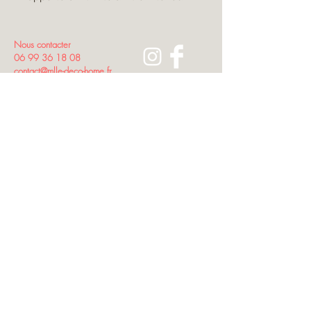
H170/L150/L2,5 cm.
Nous contacter
06 99 36 18 08
contact@mlle-deco-home.fr
7 corniche du paradis
06400 Cannes
Inscrivez-vous
à
notre liste de diffusion
Rejoindre
Moyens de
paiement
© Mlle Deco - 2021