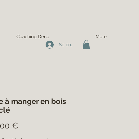
Coaching Déco
More
Se connecter
e à manger en bois
clé
Prix
,00 €