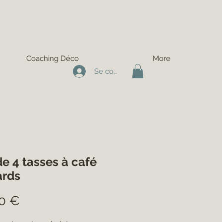
Coaching Déco
More
Se connecter
de 4 tasses à café
ards
Prix
0 €